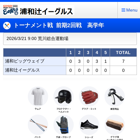
Menu
トーナメント戦 前期2回戦 高学年
2026/3/21 9:00 荒川総合運動場
1
2
3
4
5
TOTAL
浦和ビッグウェイブ
0
3
0
3
1
7
浦和辻イーグルス
0
0
0
0
0
0