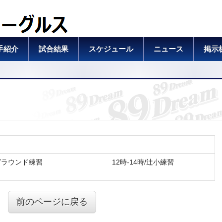
手紹介
試合結果
スケジュール
ニュース
掲示
外部グラウンド練習 12時-14時/辻小練習
前のページに戻る